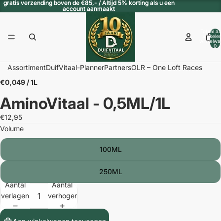
gratis verzending boven de €85,- / Altijd 5% korting als u een
gratis verzending boven de €85,- / Altijd 5% korting als u een
account aanmaakt
account aanmaakt
Totaal aa
artikele
winkelwa
0
/
2
Assortiment
DuifVitaal-Planner
Partners
OLR – One Loft Races
€0,049 / 1L
AminoVitaal - 0,5ML/1L
€12,95
Volume
100ML
250ML
Aantal
Aantal
verlagen
verhogen