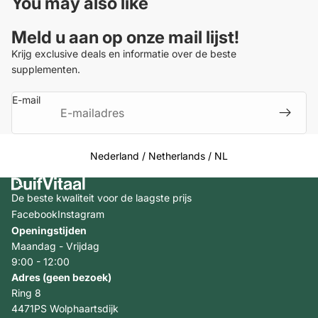
You may also like
Meld u aan op onze mail lijst!
Krijg exclusive deals en informatie over de beste
supplementen.
E-mail
Select Your Region:
Nederland / Netherlands / NL
De beste kwaliteit voor de laagste prijs
Facebook
Instagram
Openingstijden
Maandag - Vrijdag
9:00 - 12:00
Adres (geen bezoek)
Ring 8
4471PS Wolphaartsdijk