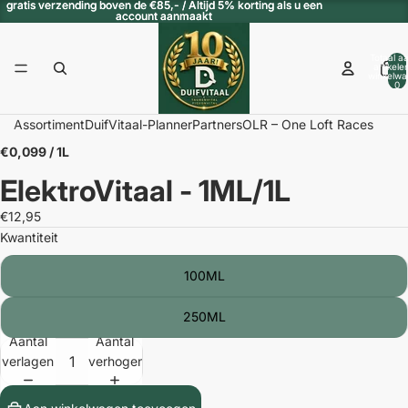
gratis verzending boven de €85,- / Altijd 5% korting als u een
gratis verzending boven de €85,- / Altijd 5% korting als u een
account aanmaakt
account aanmaakt
Totaal aa
artikele
winkelwa
0
/
2
Assortiment
DuifVitaal-Planner
Partners
OLR – One Loft Races
€0,099 / 1L
ElektroVitaal - 1ML/1L
€12,95
Kwantiteit
100ML
250ML
Aantal
Aantal
verlagen
verhogen